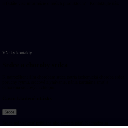
Hľadáte viac informácie o našich produktoch? Kontaktujte nás:
+421 2 6545 6111
operativa@operativa.sk
Napíšte nám
Všetky kontakty
Srdce a choroby srdca
K najrozšírenejším chorobám srdca patria ischemická choroba srdca,
poruchy rytmu, srdcové zlyhávanie, náhla kardiálna smrť a
ochorenia srdcových chlopní.
Často kladené otázky
Srdce
Srdce má veľkosť približne ako zovretá päsť. Nachádza sa