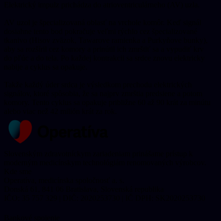
Elektrický impulz prichádza do atrioventriculárneho (AV) uzla.
AV uzol je špecializovaná oblasť na vrchole komôr. Keď signál
dosiahne tento bod pokračuje veľmi rýchlo cez špecializované
tkanivo (Hisov zväzok, Tawarove ramienka a Purkyňove bunky),
aby sa rozšíril cez komory a prinútil ich zmrštiť sa a vypudiť krv
do pľúc a do tela. Po každej kontrakcii sa srdce znovu elektricky
nabije a cyklus sa opakuje.
Takže každý úder srdca je výsledkom prechodu elektrických
signálov, ktoré spôsobia, že sa najprv zmrštia predsiene a potom
komory. Tento cyklus sa opakuje približne 60 až 90 krát za minútu
alebo viac než 42 milión krát za rok.
Slovenským zdravotníckym zariadeniam prinášame prístup k
moderným medicínskym technológiám renomovaných výrobcov.
Kde sme
Operatíva, medicínska spoločnosť a. s.
Donská 61, 841 06 Bratislava, Slovenská republika
IČO: 35 757 329 | DIČ: 2020253730 | IČ DPH: SK2020253730
Sledujte nás na LinkedIne →
Bankové spojenie