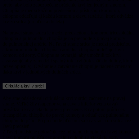
preto, aby bolo zabezpečené prúdenie krvi len jedným smerom.
Chlopňa je medzi každou predsieňou a príslušnou komorou,
chlopne oddeľujú aj každú komoru a cievu (artériu), ktorá odvádza
krv zo srdca (do pľúc a do tela).
Na pravej strane srdca je medzi predsieňou a komorou tricuspidálna
chlopňa a pulmonálna chlopňa je na prechode z pravej komory
do pulmonálnej artérie. Na ľavej strane srdca je medzi predsieňou
a komorou mitrálna chlopňa a aortálna chlopňa oddeľuje ľavú
komoru od aorty. Chlopne sa otvárajú, aby umožnili tok krvi
a zatvárajú aby zamedzili spätný tok krvi (tok späť do dutiny, ktorú
práve opustila). Otváranie a zatváranie chlopní je riadené zmenami
tlaku krvi v jednotlivých dutinách srdca.
Cirkulácia krvi v srdci
Aby sme odsledovali cirkuláciu krvi v srdci začneme na pravej
strane. Veľké žily (superior vena cava a inferior vena cava)
privádzajú krv z tela do pravej predsiene. Krv potom prúdi cez
tricuspidálnu chlopňu do pravej komory a odtiaľ cez pulmonálnu
chlopňu do pľúc. Po prechode pľúcami sa krv vracia do srdca cez
ľavú predsieň.
Z ľavej predsiene pokračuje cez mitrálnu chlopňu do ľavej komory.
Ľavú komoru opúšťa cez aortálnu chlopňu a vteká do aorty