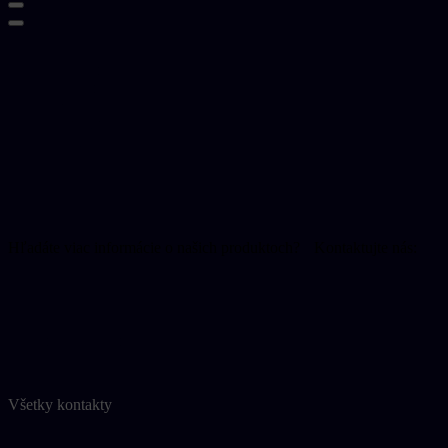
O nás
Zdravotníci
Pacienti
Pre výrobcov
Aktuality
Kontakt
ENGLISH
Kontaktujte nás
Hľadáte viac informácie o našich produktoch? Kontaktujte nás:
+421 2 6545 6111
operativa@operativa.sk
Napíšte nám
Všetky kontakty
Naše produkty