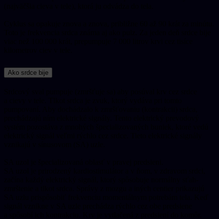
(najväčšia cieva v tele), ktorá ju odvádza do tela.
Cyklus sa opakuje znova a znova, približne 60 až 90 krát za minútu.
Toto je frekvencia srdca známa aj ako pulz. Za jeden deň srdce bije
viac než 100 000 krát, prepumpuje 7 000 litrov krvi cez tisíce
kilometrov ciev v tele.
Ako srdce bije
Srdcový sval pumpuje (zmršťuje sa) aby posúval krv cez srdce
a cievy v tele. Tlkot srdca je zvuk, ktorý vydáva pri tomto
pumpovaní. Aby dochádzalo k zmršťovaniu (kontrakcii) srdca,
prechádzajú ním elektrické signály. Tento elektrický prevodový
systém pozostáva z mnohých špecializovaných buniek, ktoré vedú
elektrický signál veľmi rýchlo cez srdce. Tieto elektrické signály
vznikajú v sínusovom (SA) uzle.
SA uzol je špecializovaná oblasť v pravej predsieni.
SA uzol je prirodzený kardiostimulátor a v ňom, v zdravom srdci,
začína každý elektrický signál, ktorý spôsobuje normálny sťah-
zmrštenie a tlkot srdca. Správy z mozgu a iných centier prikazujú
SA uzlu prispôsobiť frekvenciu momentálnym potrebám tela. Keď
signál vznikne v SA uzle prechádza rýchlo cez obe predsiene
a spôsobí ich kontrakciu. Krv je vytlačená z predsiení do komôr.