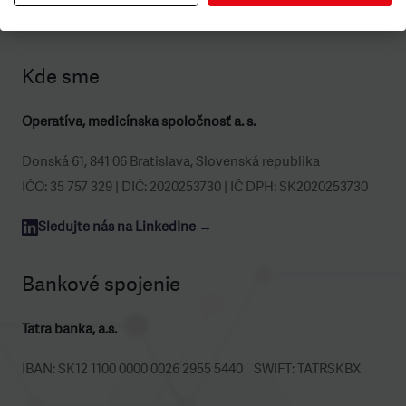
výrobcov.
Kde sme
Operatíva, medicínska spoločnosť a. s.
Donská 61, 841 06 Bratislava, Slovenská republika
IČO: 35 757 329 | DIČ: 2020253730 | IČ DPH: SK2020253730
Sledujte nás na LinkedIne →
Bankové spojenie
Tatra banka, a.s.
IBAN: SK12 1100 0000 0026 2955 5440 SWIFT: TATRSKBX