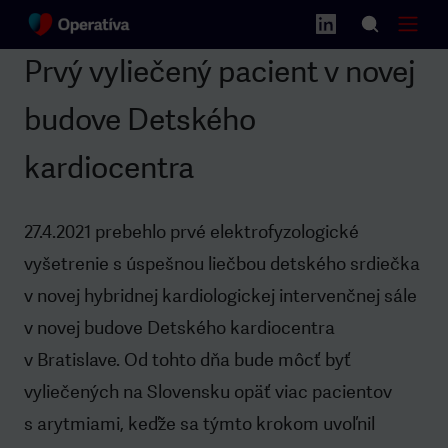
Prvý vyliečený pacient v novej
budove Detského
kardiocentra
27.4.2021 prebehlo prvé elektrofyzologické
vyšetrenie s úspešnou liečbou detského srdiečka
v novej hybridnej kardiologickej intervenčnej sále
v novej budove Detského kardiocentra
v Bratislave. Od tohto dňa bude môcť byť
vyliečených na Slovensku opäť viac pacientov
s arytmiami, keďže sa týmto krokom uvoľnil