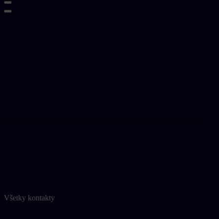
O nás
Zdravotníci
Pacienti
Pre výrobcov
Aktuality
Kontakt
ENGLISH
Kontaktujte nás
Hľadáte viac informácie o našich produktoch? Kontaktujte nás:
+421 2 6545 6111
operativa@operativa.sk
Napíšte nám
Všetky kontakty
Naše produkty