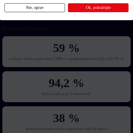
Nie, uprav
Ok, pokračujte
Klinické dôkazy
59 %
zníženie rizika opakovanej CMP vs. medikamentózna liečba (18–60 r.)¹
94,2 %
účinný uzáver po 6 mesiacoch¹
38 %
relatívne zníženie rizika u pacientov nad 60 rokov²