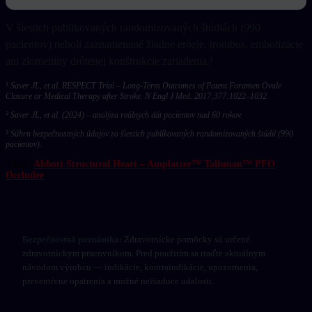
V šiestich publikovaných randomizovaných štúdiách (990
pacientov) neboli zaznamenané žiadne erózie, trombus, embolizácie
ani zlomeniny drôtenej konštrukcie zariadenia.³
¹ Saver JL, et al. RESPECT Trial – Long-Term Outcomes of Patent Foramen Ovale
Closure or Medical Therapy after Stroke.
N Engl J Med
. 2017;377:1022–1032.
² Saver JL, et al. (2024) – analýza reálnych dát pacientov nad 60 rokov.
³ Súhrn bezpečnostných údajov zo šiestich publikovaných randomizovaných štúdií (990
pacientov).
Zdroj:
Abbott Structural Heart – Amplatzer™ Talisman™ PFO
Occluder
Bezpečnostná poznámka:
Zdravotnícke pomôcky sú určené
zdravotníckym pracovníkom. Pred použitím sa riaďte aktuálnym
návodom výrobcu — indikácie, kontraindikácie, upozornenia,
preventívne opatrenia a možné nežiaduce udalosti.