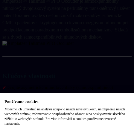
Amplatzer™ Talisman™ PFO Occluder je samoexpandibilný
nitinolový dvojdiskový systém na perkutánny transkatétrový uzáver
patent foramen ovale s cieľom znížiť riziko recidívy ischemickej
CMP u pacientov s kryptogénnou cievnou mozgovou príhodou pri
predpokladanom paradoxnom embolizačnom mechanizme. Skladá
sa z dvoch samoexpandibilných nitinolových diskov.
Kľúčové vlastnosti
Dvojité asymetrické nitinolové disky (samoexpandujúce)
✓
Veľkosti 18, 20, 25 a 30 mm
✓
Používame cookies
Zavádzací systém Trevisio™ – zavádzače 8F a 9F
✓
Môžeme ich umiestniť na analýzu údajov o našich návštevníkoch, na zlepšenie našich
webových stránok, zobrazovanie prispôsobeného obsahu a na poskytovanie skvelého
Recapturable a repozicovateľný bez prídavného poistného
✓
zážitku z webových stránok. Pre viac informácií o cookies používame otvorené
nastavenia.
mechanizmu