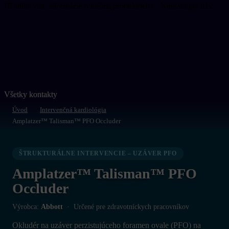
Hľadáte viac informácie o našich produktoch? Kontaktujte nás:
+421 2 6545 6111
operativa@operativa.sk
Napíšte nám
Všetky kontakty
Úvod
Intervenčná kardiológia
Amplatzer™ Talisman™ PFO Occluder
ŠTRUKTURÁLNE INTERVENCIE – UZÁVER PFO
Amplatzer™ Talisman™ PFO
Occluder
Výrobca:
Abbott
· Určené pre zdravotníckych pracovníkov
Okludér na uzáver perzistujúceho foramen ovale (PFO) na