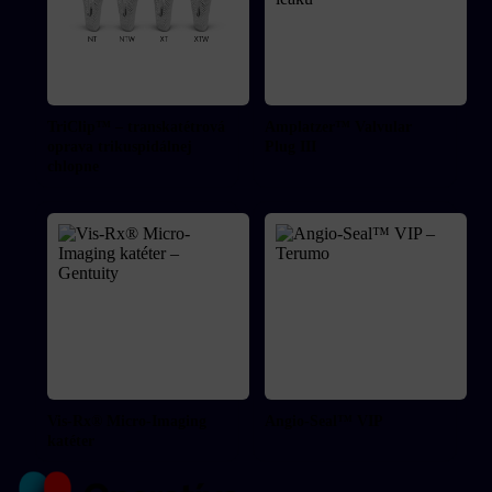
TriClip™ – transkatétrová
Amplatzer™ Valvular
oprava trikuspidálnej
Plug III
chlopne
Vis-Rx® Micro-Imaging
Angio-Seal™ VIP
katéter