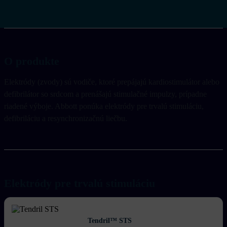
O produkte
Elektródy (zvody) sú vodiče, ktoré prepájajú kardiostimulátor alebo
defibrilátor so srdcom a prenášajú stimulačné impulzy, prípadne
riadené výboje. Abbott ponúka elektródy pre trvalú stimuláciu,
defibriláciu a resynchronizačnú liečbu.
Elektródy pre trvalú stimuláciu
Tendril™ STS