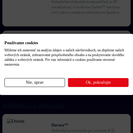
Stimulačná elektróda kompatibilná so 6F
zavádzačom, s izoláciou Optim™ odolnou
voči oderu a mäkkou silikónovou špičkou.
UltiPace™
Používame cookies
Stylet-driven elektróda (4 F) so SurGrip™
fixáciou a aktívnou fixačnou špirálou, určená
Môžeme ich umiestniť na analýzu údajov o našich návštevníkoch, na zlepšenie našich
na stimuláciu oblasti ľavého Tawarovho
webových stránok, zobrazovanie prispôsobeného obsahu a na poskytovanie skvelého
ramienka (LBBAP) ako alternatívu k tradičnej
zážitku z webových stránok. Pre viac informácií o cookies používame otvorené
pravokomorovej stimulácii. Konštrukcia
nastavenia.
odolná voči únavovému zlyhaniu.
Nie, uprav
Ok, pokračujte
Defibrilačné elektródy
Durata™
Defibrilačná elektróda pre náročné ICD