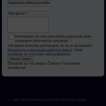
Organizácia alebo pracovisko
Vaša správa
*
Potvrdzujem, že som zdravotnícky pracovník alebo
zastupujem zdravotnícke zariadenie.
*
Odoslaním formulára potvrdzujete, že ste sa oboznámili s
Informáciou o spracúvaní osobných údajov
. Údaje
použijeme na vybavenie vašej požiadavky.
Odoslať žiadosť
Ďakujeme za Váš záujem. Čoskoro Vás budeme
kontaktovať.
← Späť na Manažment porúch srdcového rytmu