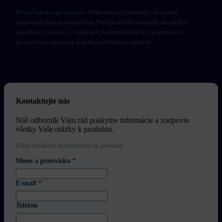
Bezpečnostná poznámka:
Zdravotnícke pomôcky sú určené
zdravotníckym pracovníkom. Pred použitím sa riaďte aktuálnym
návodom výrobcu — indikácie, kontraindikácie, upozornenia,
preventívne opatrenia a možné nežiaduce udalosti.
Kontaktujte nás
Náš odborník Vám rád poskytne informácie a zodpovie
všetky Vaše otázky k produktu.
Polia označené hviezdičkou sú povinné.
Meno a priezvisko
*
E-mail
*
Telefón