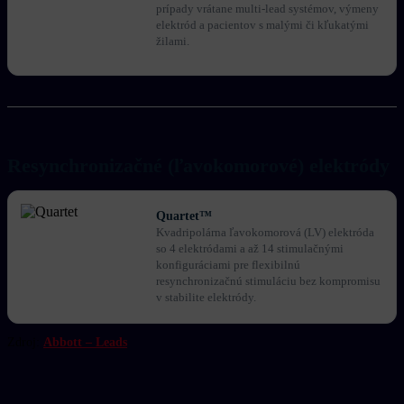
prípady vrátane multi-lead systémov, výmeny
elektród a pacientov s malými či kľukatými
žilami.
Resynchronizačné (ľavokomorové) elektródy
Quartet™
Kvadripolárna ľavokomorová (LV) elektróda
so 4 elektródami a až 14 stimulačnými
konfiguráciami pre flexibilnú
resynchronizačnú stimuláciu bez kompromisu
v stabilite elektródy.
Zdroj:
Abbott – Leads