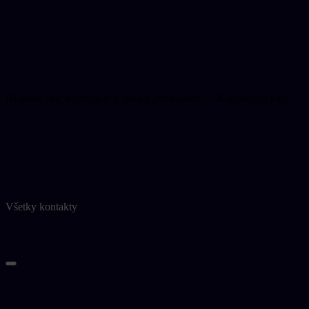
Pacienti
Partneri
Aktuality
Kontakt
Kontaktujte nás
Hľadáte viac informácie o našich produktoch? Kontaktujte nás:
+421 2 6545 6111
operativa@operativa.sk
Napíšte nám
Všetky kontakty
Naše produkty
Elektrofyziológia