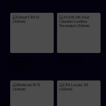
Ďalšie produkty v kategórii
Implantovateľné
AVEIR™ DR Dual
defibrilátory s
Chamber Leadless
resynchronizačnou
Pacemaker
terapiou