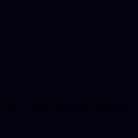
Manažment porúch srdcového rytmu
Intervenčná kardiológia
Intervenčná rádiológia
Kardiochirurgia
Podpora srdca a pľúc
Intervenčná onkológia
Kontaktujte nás
Hľadáte viac informácie o našich produktoch? Kontaktujte nás:
+421 2 6545 6111