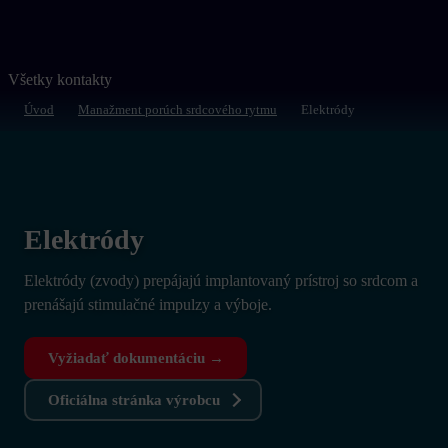
operativa@operativa.sk
Napíšte nám
Všetky kontakty
Úvod
Manažment porúch srdcového rytmu
Elektródy
Elektródy
Elektródy (zvody) prepájajú implantovaný prístroj so srdcom a
prenášajú stimulačné impulzy a výboje.
Vyžiadať dokumentáciu →
Oficiálna stránka výrobcu