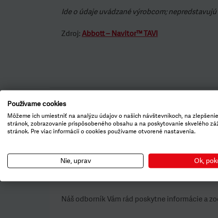
Ide o údaje uvádzané výrobcom; nepredstavujú 
Zdroj:
Abbott – Navitor™ TAVI
Bezpečnostná poznámka:
Zdravotnícke pomôcky sú ur
Používame cookies
upozornenia, preventívne opatrenia a možné nežiaduc
Môžeme ich umiestniť na analýzu údajov o našich návštevníkoch, na zlepšeni
stránok, zobrazovanie prispôsobeného obsahu a na poskytovanie skvelého zá
stránok. Pre viac informácií o cookies používame otvorené nastavenia.
Nie, uprav
Ok, pok
Kontaktujte nás
Náš odborník Vám rád poskytne informácie a zo