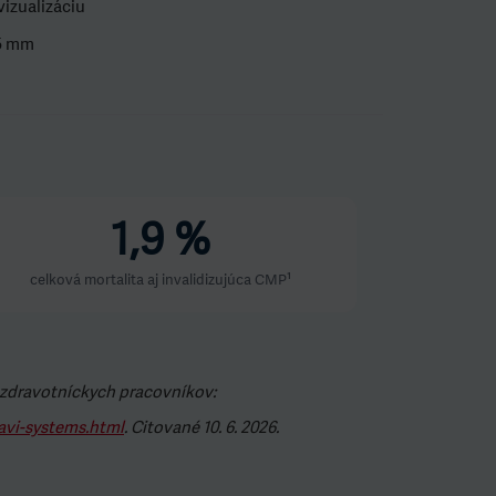
vizualizáciu
35 mm
1,9 %
celková mortalita aj invalidizujúca CMP¹
 zdravotníckych pracovníkov:
avi-systems.html
. Citované 10. 6. 2026.