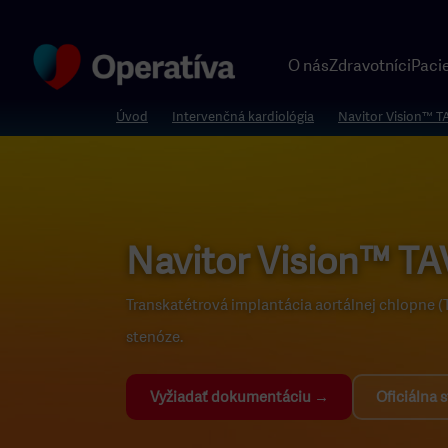
O nás
Zdravotníci
Pacie
Úvod
Intervenčná kardiológia
Navitor Vision™ T
Navitor Vision™ TA
Transkatétrová implantácia aortálnej chlopne (TA
stenóze.
Vyžiadať dokumentáciu →
Oficiálna 