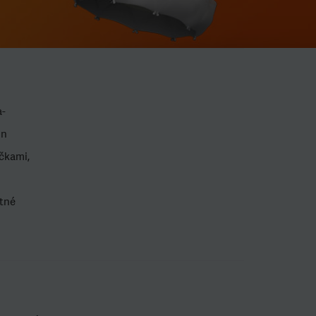
a-
jn
čkami,
etné