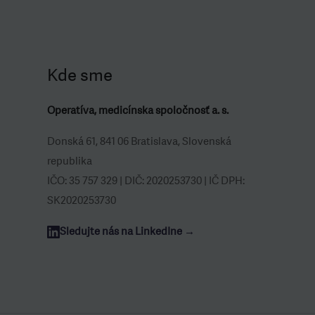
Kde sme
Operatíva, medicínska spoločnosť a. s.
Donská 61, 841 06 Bratislava, Slovenská
republika
IČO: 35 757 329 | DIČ: 2020253730 | IČ DPH:
SK2020253730
Sledujte nás na LinkedIne →