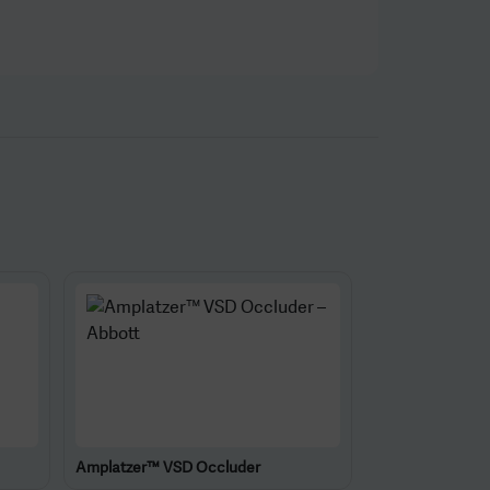
Amplatzer™ VSD Occluder