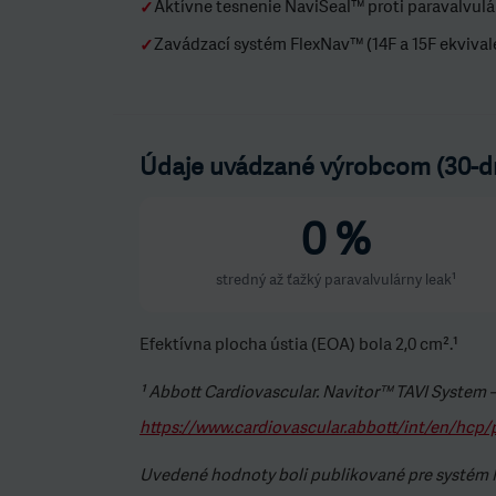
Aktívne tesnenie NaviSeal™ proti paravalvul
✓
Zavádzací systém FlexNav™ (14F a 15F ekvival
✓
Údaje uvádzané výrobcom (30-dň
0 %
stredný až ťažký paravalvulárny leak¹
Efektívna plocha ústia (EOA) bola 2,0 cm².¹
¹ Abbott Cardiovascular. Navitor™ TAVI System 
https://www.cardiovascular.abbott/int/en/hcp/p
Uvedené hodnoty boli publikované pre systém Na