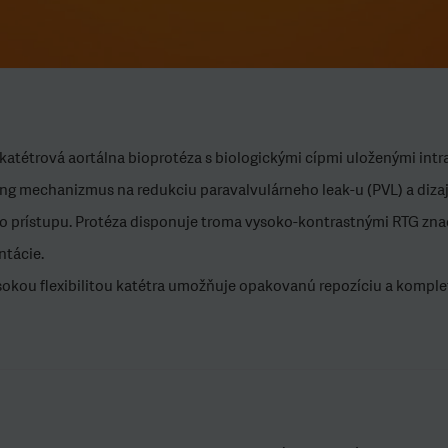
katétrová aortálna bioprotéza s biologickými cípmi uloženými intr
ing mechanizmus na redukciu paravalvulárneho leak-u (PVL) a diza
prístupu. Protéza disponuje troma vysoko-kontrastnými RTG zna
ntácie.
sokou flexibilitou katétra umožňuje opakovanú repozíciu a kompl