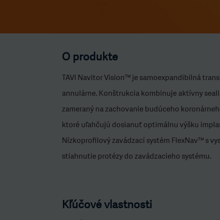
O produkte
TAVI Navitor Vision™ je samoexpandibilná trans
annulárne. Konštrukcia kombinuje aktívny seal
zameraný na zachovanie budúceho koronárneho 
ktoré uľahčujú dosianuť optimálnu výšku impla
Nízkoprofilový zavádzací systém FlexNav™ s vy
stiahnutie protézy do zavádzacieho systému.
Kľúčové vlastnosti