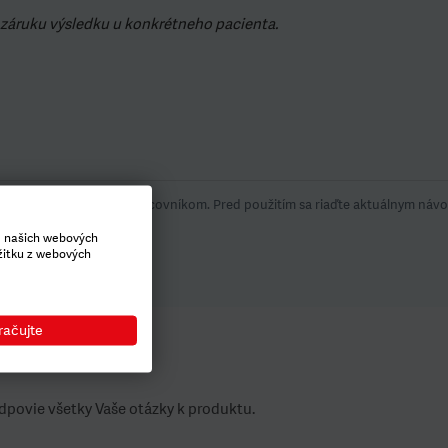
záruku výsledku u konkrétneho pacienta.
čené zdravotníckym pracovníkom. Pred použitím sa riaďte aktuálnym návod
e udalosti.
e našich webových
žitku z webových
račujte
dpovie všetky Vaše otázky k produktu.