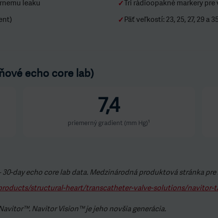
árnemu leaku
Tri rádioopakné markery pre 
✓
ent)
Päť veľkostí: 23, 25, 27, 29 a 
✓
ové echo core lab)
7,4
priemerný gradient (mm Hg)¹
– 30-day echo core lab data. Medzinárodná produktová stránka pre
roducts/structural-heart/transcatheter-valve-solutions/navitor-t
vitor™. Navitor Vision™ je jeho novšia generácia.