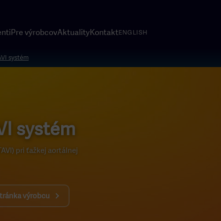
nti
Pre výrobcov
Aktuality
Kontakt
ENGLISH
AVI systém
VI systém
VI) pri ťažkej aortálnej
stránka výrobcu