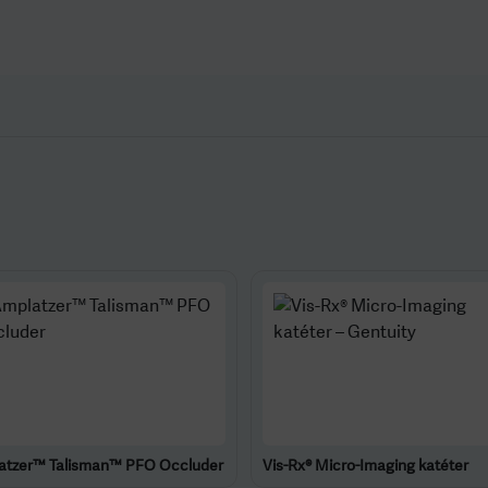
atzer™ Talisman™ PFO Occluder
Vis-Rx® Micro-Imaging katéter