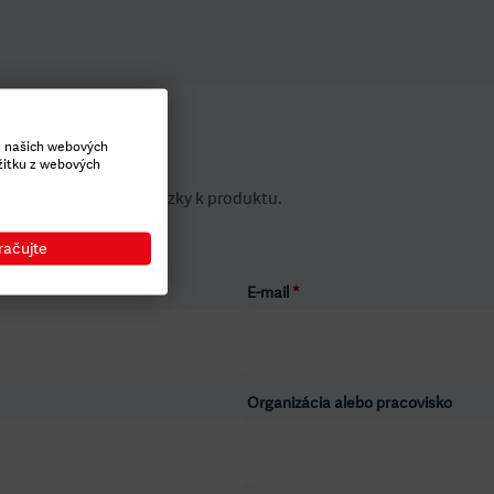
e našich webových
žitku z webových
dpovie všetky Vaše otázky k produktu.
račujte
E-mail
*
Organizácia alebo pracovisko