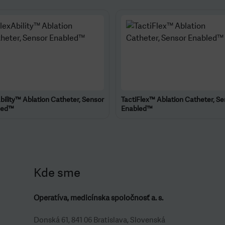
bility™ Ablation Catheter, Sensor
TactiFlex™ Ablation Catheter, S
led™
Enabled™
Kde sme
Operatíva, medicínska spoločnosť a. s.
Donská 61, 841 06 Bratislava, Slovenská