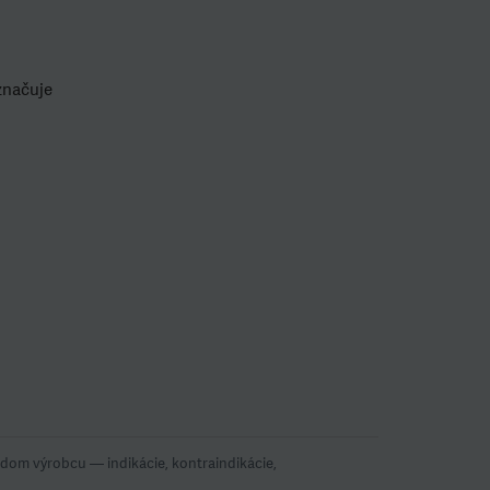
značuje
om výrobcu — indikácie, kontraindikácie,