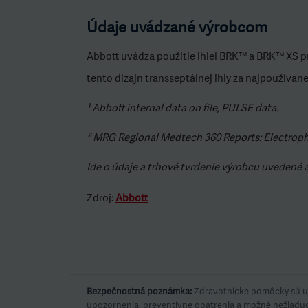
Údaje uvádzané výrobcom
Abbott uvádza použitie ihiel BRK™ a BRK™ XS pr
tento dizajn transseptálnej ihly za najpoužívanej
¹ Abbott internal data on file, PULSE data.
² MRG Regional Medtech 360 Reports: Electroph
Ide o údaje a trhové tvrdenie výrobcu uvedené 
Zdroj:
Abbott
Bezpečnostná poznámka:
Zdravotnícke pomôcky sú ur
upozornenia, preventívne opatrenia a možné nežiaduc