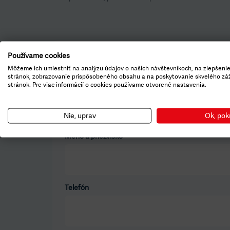
Používame cookies
Kontaktujte nás
Môžeme ich umiestniť na analýzu údajov o našich návštevníkoch, na zlepšeni
stránok, zobrazovanie prispôsobeného obsahu a na poskytovanie skvelého zá
stránok. Pre viac informácií o cookies používame otvorené nastavenia.
Náš odborník Vám rád poskytne informácie a zo
Nie, uprav
Ok, pok
Polia označené hviezdičkou sú povinné.
Meno a priezvisko
*
Telefón