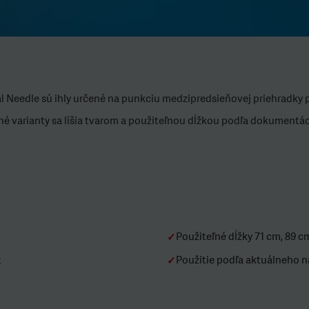
 Needle sú ihly určené na punkciu medzipredsieňovej priehradky p
né varianty sa líšia tvarom a použiteľnou dĺžkou podľa dokumentá
Použiteľné dĺžky 71 cm, 89 c
✓
t
Použitie podľa aktuálneho n
✓