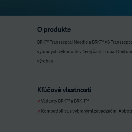
O produkte
BRK™ Transseptal Needle a BRK™ XS Transseptal
vybraných výkonoch v ľavej časti srdca. Dostup
výrobcu.
Kľúčové vlastnosti
Varianty BRK™ a BRK-1™
✓
Kompatibilita s vybranými zavádzačmi Abbot
✓