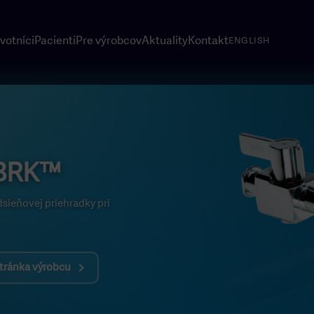
votníci
Pacienti
Pre výrobcov
Aktuality
Kontakt
ENGLISH
 BRK™
sieňovej priehradky pri
stránka výrobcu