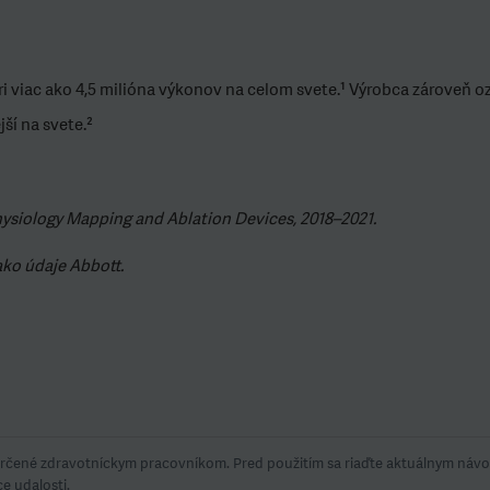
i viac ako 4,5 milióna výkonov na celom svete.¹ Výrobca zároveň o
ší na svete.²
ysiology Mapping and Ablation Devices, 2018–2021.
ako údaje Abbott.
čené zdravotníckym pracovníkom. Pred použitím sa riaďte aktuálnym návod
e udalosti.