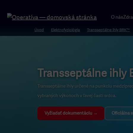
O nás
Zdra
Úvod
Elektrofyziológia
Transseptálne ihly BRK™
Transseptálne ihly
Transseptálne ihly určené na punkciu medzipred
vybraných výkonoch v ľavej časti srdca.
Vyžiadať dokumentáciu →
Oficiálna 