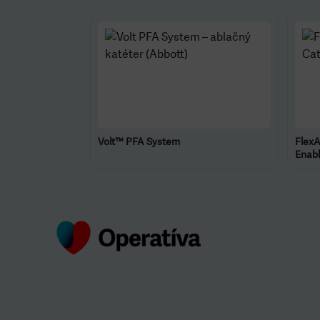
Volt™ PFA System
FlexA
Enab