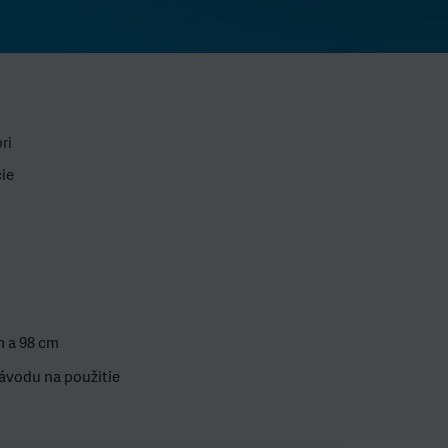
ri
cie
m a 98 cm
ávodu na použitie