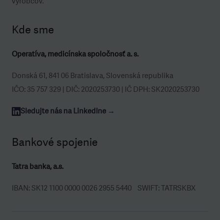
výrobcov.
Kde sme
Operatíva, medicínska spoločnosť a. s.
Donská 61, 841 06 Bratislava, Slovenská republika
IČO: 35 757 329 | DIČ: 2020253730 | IČ DPH: SK2020253730
Sledujte nás na LinkedIne →
Bankové spojenie
Tatra banka, a.s.
IBAN: SK12 1100 0000 0026 2955 5440 SWIFT: TATRSKBX