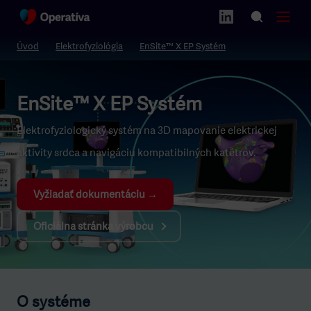
Úvod
Elektrofyziológia
EnSite™ X EP Systém
EnSite™ X EP Systém
Elektrofyziologický systém na 3D mapovanie elektrickej
aktivity srdca a navigáciu kompatibilných katétrov.
Vyžiadať dokumentáciu →
Oficiálna stránka výrobcu
O systéme