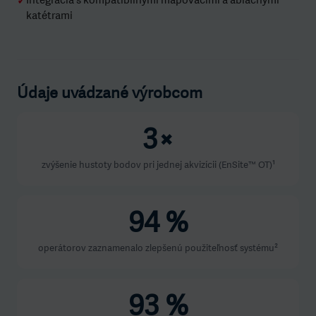
Integrácia s kompatibilnými mapovacími a ablačnými
✓
katétrami
Údaje uvádzané výrobcom
3×
zvýšenie hustoty bodov pri jednej akvizícii (EnSite™ OT)¹
94 %
operátorov zaznamenalo zlepšenú použiteľnosť systému²
93 %