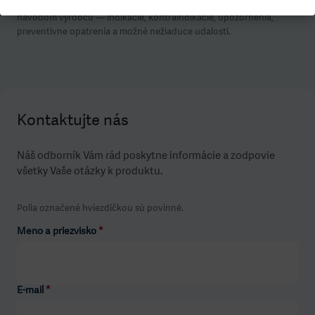
zdravotníckym pracovníkom. Pred použitím sa riaďte aktuálnym
návodom výrobcu — indikácie, kontraindikácie, upozornenia,
preventívne opatrenia a možné nežiaduce udalosti.
Kontaktujte nás
Náš odborník Vám rád poskytne informácie a zodpovie
všetky Vaše otázky k produktu.
Polia označené hviezdičkou sú povinné.
Meno a priezvisko
*
E-mail
*