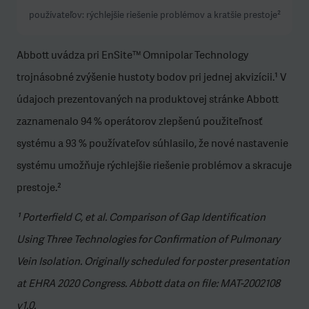
používateľov: rýchlejšie riešenie problémov a kratšie prestoje²
Abbott uvádza pri EnSite™ Omnipolar Technology
trojnásobné zvýšenie hustoty bodov pri jednej akvizícii.¹ V
údajoch prezentovaných na produktovej stránke Abbott
zaznamenalo 94 % operátorov zlepšenú použiteľnosť
systému a 93 % používateľov súhlasilo, že nové nastavenie
systému umožňuje rýchlejšie riešenie problémov a skracuje
prestoje.²
¹ Porterfield C, et al. Comparison of Gap Identification
Using Three Technologies for Confirmation of Pulmonary
Vein Isolation. Originally scheduled for poster presentation
at EHRA 2020 Congress. Abbott data on file: MAT-2002108
v1.0.