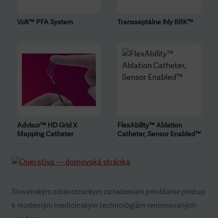
Volt™ PFA System
Transseptálne ihly BRK™
Advisor™ HD Grid X
FlexAbility™ Ablation
Mapping Catheter
Catheter, Sensor Enabled™
Slovenským zdravotníckym zariadeniam prinášame prístup
k moderným medicínskym technológiám renomovaných